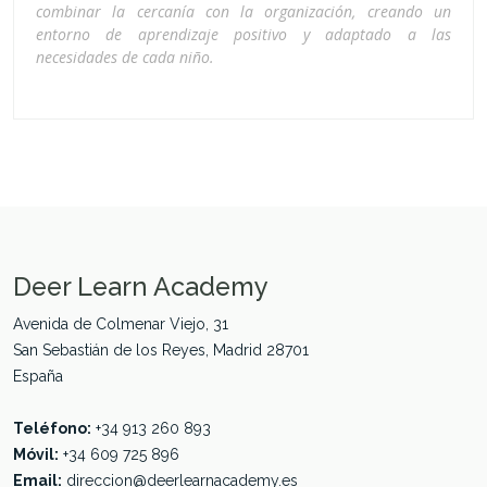
combinar la cercanía con la organización, creando un
entorno de aprendizaje positivo y adaptado a las
necesidades de cada niño.
Deer Learn Academy
Avenida de Colmenar Viejo, 31
San Sebastián de los Reyes, Madrid 28701
España
Teléfono:
+34 913 260 893
Móvil:
+34 609 725 896
Email:
direccion@deerlearnacademy.es